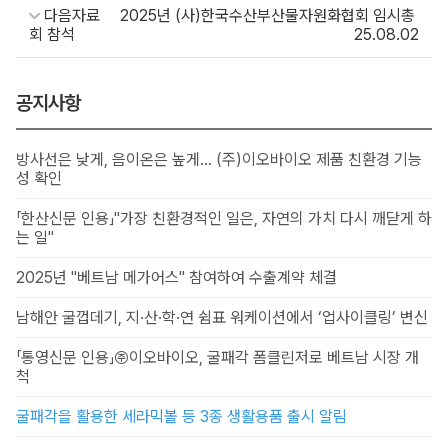
다음자료
2025년 (사)한국수산부산물자원화협회 임시총
회 참석
25.08.02
공지사항
방사선은 낮게, 음이온은 높게… (주)이오바이오 제품 친환경 기능
성 확인
「한산신문 인용」"가장 친환경적인 일은, 자연의 가치 다시 깨닫게 하
는 일"
2025년 "베트남 메가어스" 참여하여 수출계약 체결
남해안 굴껍데기, 지·산·학·연 쉼표 워케이션에서 ‘업사이클링’ 변신
「통영신문 인용」㈜이오바이오, 굴패각 폼클린저로 베트남 시장 개
척
굴패각을 활용한 세라믹볼 등 3종 생활용품 출시 알림