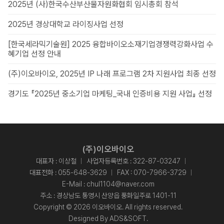
2025년 (사)한국수산부산물자원화협회 임시총회 참석
2025년 경상대학교 라이징사업 선정
[한국세라믹기술원] 2025 융합바이오소재기업경쟁력강화사업 수
혜기업 선정 안내
(주)이오바이오, 2025년 IP 나래 프로그램 2차 지원사업 최종 선정
경기도 『2025년 중소기업 마케팅_국내 인증비용 지원 사업』 선정
(주)이오바이오
대표자 : 이상철
사업자등록번호 : 322-87-03247
대표전화 :
055-648-3629
FAX : 070-7966-3729
E-Mail :
chul1104@naver.com
주소 : 경상남도 통영시 산양읍 풍화일주로 1401-11
Copyright © 2026 이오바이오. All rights reserved.
Designed By
ADS&SOFT
.