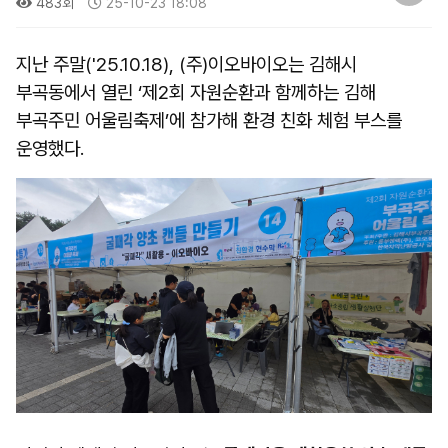
483회
25-10-23 18:08
지난 주말('25.10.18), (주)이오바이오는 김해시
부곡동에서 열린 ‘제2회 자원순환과 함께하는 김해
부곡주민 어울림축제’에 참가해 환경 친화 체험 부스를
운영했다.