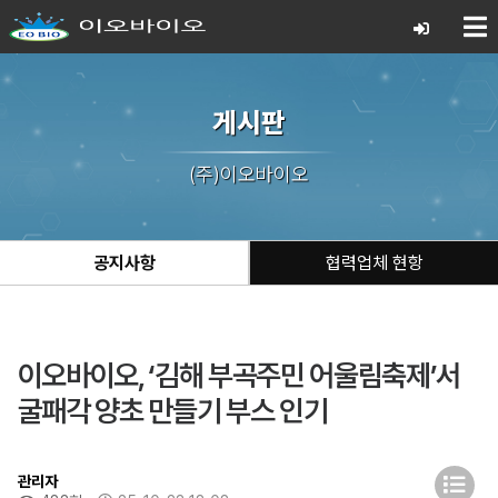
게시판
(주)이오바이오
공지사항
협력업체 현항
이오바이오, ‘김해 부곡주민 어울림축제’서
굴패각 양초 만들기 부스 인기
관리자