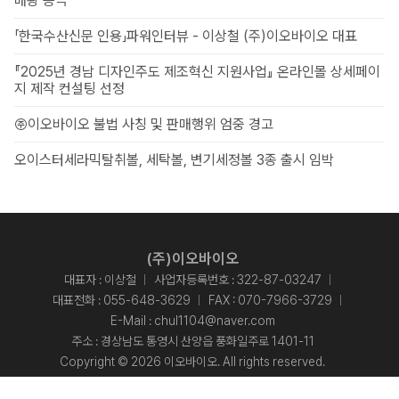
매왕 등극
「한국수산신문 인용」파워인터뷰 - 이상철 (주)이오바이오 대표
『2025년 경남 디자인주도 제조혁신 지원사업』 온라인몰 상세페이
지 제작 컨설팅 선정
㈜이오바이오 불법 사칭 및 판매행위 엄중 경고
오이스터세라믹탈취볼, 세탁볼, 변기세정볼 3종 출시 임박
(주)이오바이오
대표자 : 이상철
사업자등록번호 : 322-87-03247
대표전화 :
055-648-3629
FAX : 070-7966-3729
E-Mail :
chul1104@naver.com
주소 : 경상남도 통영시 산양읍 풍화일주로 1401-11
Copyright © 2026 이오바이오. All rights reserved.
Designed By
ADS&SOFT
.