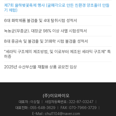
제7회 율하벚꽃축제 행사 (굴패각으로 만든 친환경 양초홀더 만들
기 체험)
6대 화학제품 불검출 및 4대 탈취시험 성적서
녹농균(무좀균). 대장균 98% 이상 사멸 시험성적서
8대 중금속 및 불검출 및 31화학 시험 불검출 성적서
"세라믹 구조체의 제조방법, 및 이로부터 제조된 세라믹 구조체" 특
허증
2025년 수산부산물 재활용 상품 공모전 입상
(주)이오바이오
대표자 : 이상철
사업자등록번호 : 322-87-03247
대표전화 :
055-648-3629
FAX : 070-7966-3729
E-Mail :
chul1104@naver.com