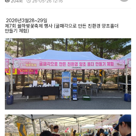
204회
26-05-26 12:16
2026년3월28~29일
제7회 율하벚꽃축제 행사 (굴패각으로 만든 친환경 양초홀더
만들기 체험)