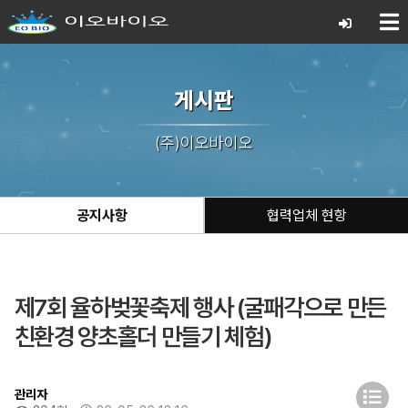
게시판
(주)이오바이오
공지사항
협력업체 현항
제7회 율하벚꽃축제 행사 (굴패각으로 만든
친환경 양초홀더 만들기 체험)
관리자