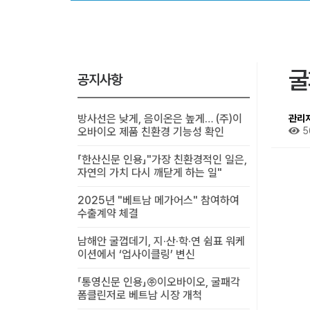
굴
공지사항
방사선은 낮게, 음이온은 높게… (주)이
관리
오바이오 제품 친환경 기능성 확인
5
「한산신문 인용」"가장 친환경적인 일은,
자연의 가치 다시 깨닫게 하는 일"
2025년 "베트남 메가어스" 참여하여
수출계약 체결
남해안 굴껍데기, 지·산·학·연 쉼표 워케
이션에서 ‘업사이클링’ 변신
「통영신문 인용」㈜이오바이오, 굴패각
폼클린저로 베트남 시장 개척